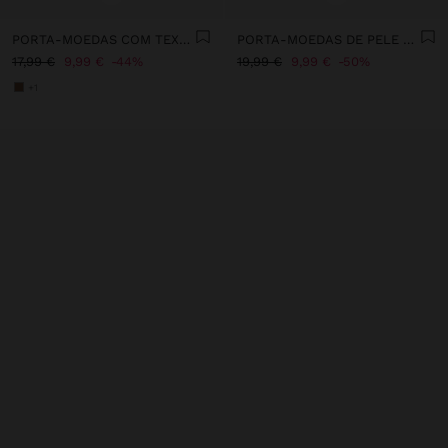
PORTA-MOEDAS COM TEXTURA E ABA
PORTA-MOEDAS DE PELE COM FECHO DE CORRER
17,99 €
9,99 €
44%
19,99 €
9,99 €
50%
+1