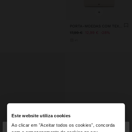
+
PORTA-MOEDAS COM TEXTURA E ALÇA DE CORDÃO
17,99 €
12,99 €
28%
+1
Este website utiliza cookies
×
Ao clicar em "Aceitar todos os cookies", concorda
olá
com o armazenamento de cookies no seu