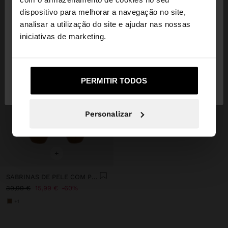
dispositivo para melhorar a navegação no site,
Está a aceder ao site a partir de Portugal. Deseja
analisar a utilização do site e ajudar nas nossas
navegar no nosso site United States?
iniciativas de marketing.
Não, Fique em
Sim, leve-me a United
PERMITIR TODOS
Portugal
States
Personalizar
+
SABRINAS DE PELE COM PESPONTOS
39,99 €
15,99 €
60%
+1