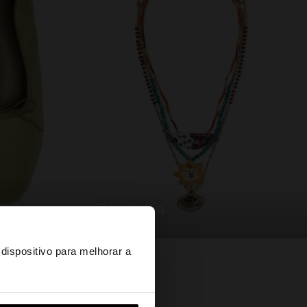
bijuteria
×
dispositivo para melhorar a
d States?