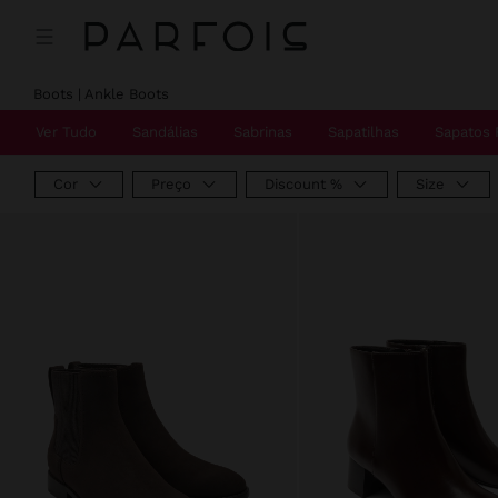
Preço Reduzido De
Para
Preço Reduzido De
Para
Boots | Ankle Boots
Ver Tudo
Sandálias
Sabrinas
Sapatilhas
Sapatos 
Cor
Preço
Discount %
Size