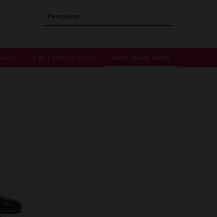
Pesquisar
Rasos
High | Medium Heels
Boots | Ankle Boots