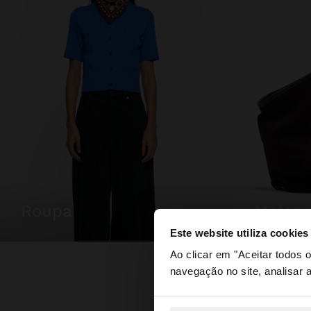
roupa
malas
Este website utiliza cookies
olá
Ao clicar em "Aceitar todos
navegação no site, analisar a
Está a aceder ao sit