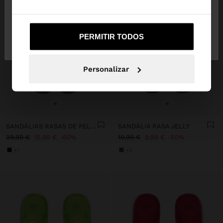
Não, Fique em
Sim, leve-me a United
PERMITIR TODOS
Portugal
States
Personalizar
+
+
SANDÁLIAS RASAS DE PELE ESTAMPADO ANIMAL
SANDÁLIA RASA JELLY
39,99 €
15,99 €
60%
19,99 €
9,99 €
50%
+1
+3