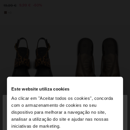
9,99 €
50%
19,99 €
+3
Este website utiliza cookies
×
Ao clicar em "Aceitar todos os cookies", concorda
olá
com o armazenamento de cookies no seu
dispositivo para melhorar a navegação no site,
Está a aceder ao site a partir de Portugal. Deseja
analisar a utilização do site e ajudar nas nossas
navegar no nosso site United States?
iniciativas de marketing.