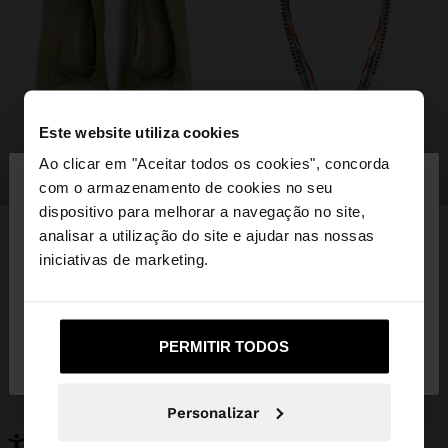
Este website utiliza cookies
×
Ao clicar em "Aceitar todos os cookies", concorda
olá
sapatos
bijuteria
com o armazenamento de cookies no seu
dispositivo para melhorar a navegação no site,
Está a aceder ao site a partir de Portugal. Deseja
analisar a utilização do site e ajudar nas nossas
navegar no nosso site United States?
iniciativas de marketing.
PODERÁ INTERESSAR-LHE
Novidades
Malas
Não, Fique em
Sim, leve-me a United
Roupa
PERMITIR TODOS
Bijuteria
Portugal
States
Sapatos
Carteiras
Relógios
Personalizáveis
Personalizar
Acessórios