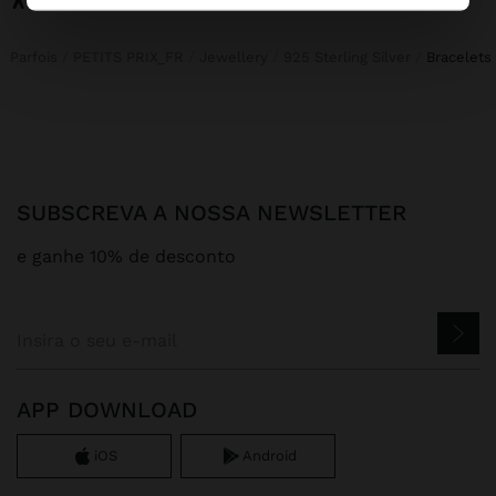
Parfois
PETITS PRIX_FR
Jewellery
925 Sterling Silver
bracelets
SUBSCREVA A NOSSA NEWSLETTER
e ganhe 10% de desconto
APP DOWNLOAD
iOS
Android