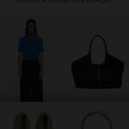
roupa
malas