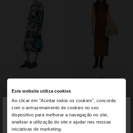
Este website utiliza cookies
×
Ao clicar em "Aceitar todos os cookies", concorda
olá
com o armazenamento de cookies no seu
dispositivo para melhorar a navegação no site,
Está a aceder ao site a partir de Portugal. Deseja
analisar a utilização do site e ajudar nas nossas
navegar no nosso site United States?
iniciativas de marketing.