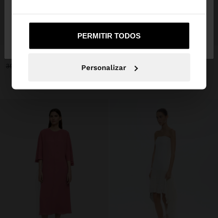
Não, Fique em
Sim, leve-me a United
+
+
PERMITIR TODOS
Portugal
States
VESTIDO MIDI ESTAMPADO FLORAL
VESTIDO MIDI COM DRAPEADO
39,99 €
15,99 €
60%
29,99 €
15,99 €
47%
Personalizar
+1