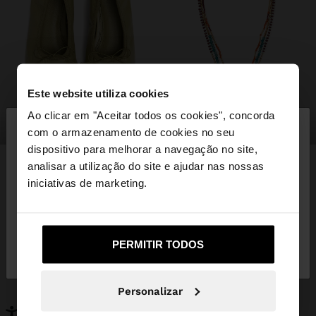
Este website utiliza cookies
×
Ao clicar em "Aceitar todos os cookies", concorda
olá
sapatos
bijuteria
com o armazenamento de cookies no seu
dispositivo para melhorar a navegação no site,
Está a aceder ao site a partir de Portugal. Deseja
analisar a utilização do site e ajudar nas nossas
navegar no nosso site United States?
iniciativas de marketing.
PODERÁ INTERESSAR-LHE
Novidades
Malas
Não, Fique em
Sim, leve-me a United
Roupa
PERMITIR TODOS
Bijuteria
Portugal
States
Sapatos
Carteiras
Relógios
Personalizáveis
Personalizar
Acessórios