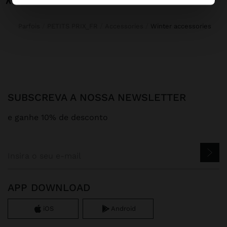
Parfois
PETITS PRIX_FR
Accessories
winter accessories
SUBSCREVA A NOSSA NEWSLETTER
e ganhe 10% de desconto
APP DOWNLOAD
iOS
Android