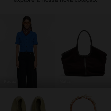
roupa
malas