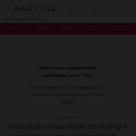
Winter Accessories
Ver Tudo
Wallets
Watches
Scarves
Acessórios D
Não foram encontrados
resultados para "{0}".
Experimente outra pesquisa ou
descubra as nossas sugestões
abaixo.
INSPIRE-SE
Descubra novas ideias de styling e
explore a nossa nova coleção.