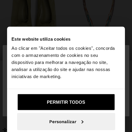
Este website utiliza cookies
×
Ao clicar em "Aceitar todos os cookies", concorda
olá
sapatos
bijuteria
com o armazenamento de cookies no seu
dispositivo para melhorar a navegação no site,
Está a aceder ao site a partir de Portugal. Deseja
analisar a utilização do site e ajudar nas nossas
navegar no nosso site United States?
iniciativas de marketing.
PODERÁ INTERESSAR-LHE
Novidades
Malas
Não, Fique em
Sim, leve-me a United
Roupa
PERMITIR TODOS
Bijuteria
Portugal
States
Sapatos
Carteiras
Relógios
Personalizáveis
Personalizar
Acessórios