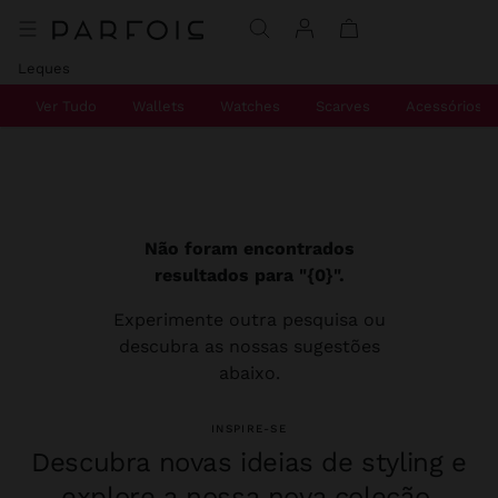
Leques
Ver Tudo
Wallets
Watches
Scarves
Acessórios D
Não foram encontrados
resultados para "{0}".
Experimente outra pesquisa ou
descubra as nossas sugestões
abaixo.
INSPIRE-SE
Descubra novas ideias de styling e
explore a nossa nova coleção.