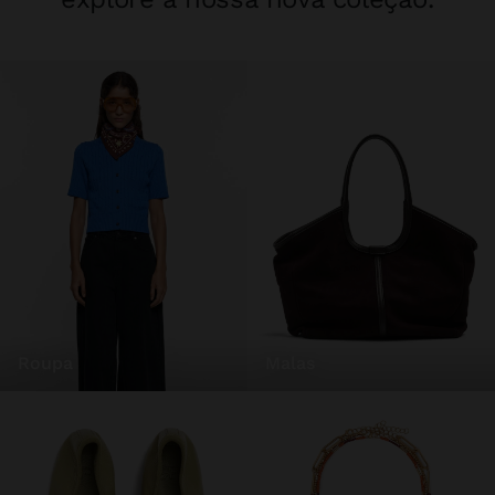
roupa
malas