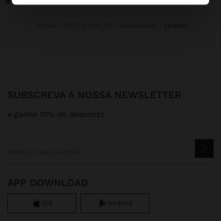
Parfois
PETITS PRIX_FR
Accessories
leques
SUBSCREVA A NOSSA NEWSLETTER
e ganhe 10% de desconto
APP DOWNLOAD
iOS
Android