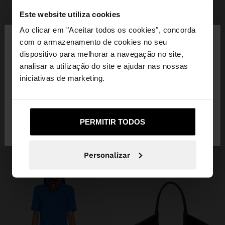
Este website utiliza cookies
+
×
Ao clicar em "Aceitar todos os cookies", concorda
olá
com o armazenamento de cookies no seu
CINTO COM ILHÓS
dispositivo para melhorar a navegação no site,
17,99 €
9,99 €
44%
Está a aceder ao site a partir de Portugal. Deseja
analisar a utilização do site e ajudar nas nossas
navegar no nosso site United States?
iniciativas de marketing.
INSPIRE-SE
Descubra novas ideias de styling e
Não, Fique em
Sim, leve-me a United
explore a nossa nova coleção.
PERMITIR TODOS
Portugal
States
Personalizar