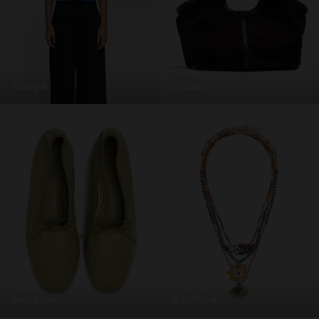
roupa
malas
sapatos
bijuteria