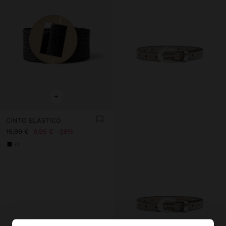
+
CINTO ELÁSTICO
15,99 €
9,99 €
38%
+1