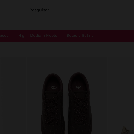
Pesquisar
Rasos
High | Medium Heels
Botas e Botins