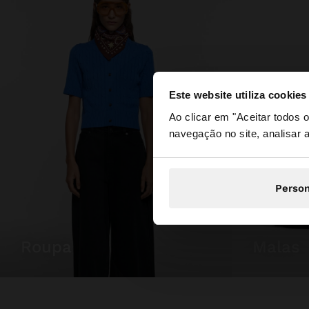
Este website utiliza cookies
olá
Ao clicar em "Aceitar todos
navegação no site, analisar a
Está a aceder ao sit
Person
roupa
malas