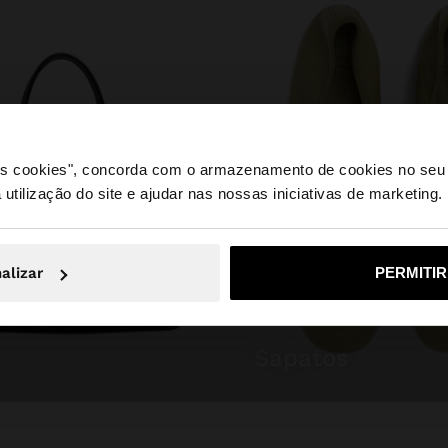
 os cookies", concorda com o armazenamento de cookies no seu 
 utilização do site e ajudar nas nossas iniciativas de marketing.
e a partir de Portugal. Deseja navegar no nosso site Unite
alizar
PERMITI
Não, Fique em Portugal
Sim, leve
sapatos