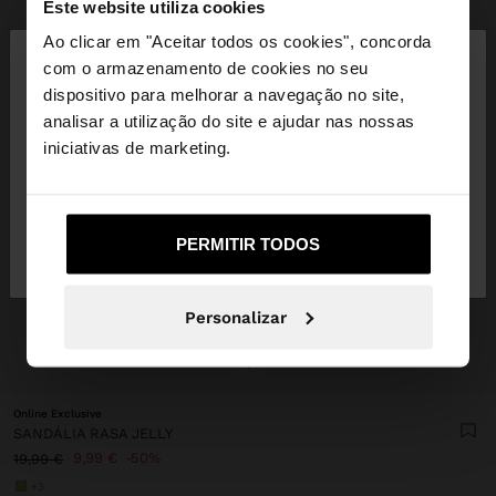
Este website utiliza cookies
×
Ao clicar em "Aceitar todos os cookies", concorda
olá
com o armazenamento de cookies no seu
dispositivo para melhorar a navegação no site,
Está a aceder ao site a partir de Portugal. Deseja
analisar a utilização do site e ajudar nas nossas
navegar no nosso site United States?
iniciativas de marketing.
Não, Fique em
Sim, leve-me a United
PERMITIR TODOS
Portugal
States
Personalizar
+
Online Exclusive
SANDÁLIA RASA JELLY
9,99 €
50%
19,99 €
+3