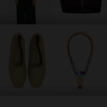
roupa
malas
sapatos
bijuteria