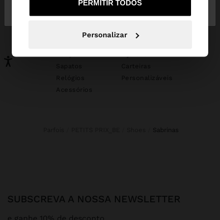
PERMITIR TODOS
Portugal
States
PODERÁ INTERESSAR-LHE
Personalizar
Novidades
Malas
Roupa
Bijuteria
Sapatos
Carteiras
Relógios
Personalizáveis
Acessórios
Parfois
PETITS PRIX_BE
Shoes
sabrinas
SUBSCREVA A NOSSA NEWSLETTER
e ganhe 10% de desconto