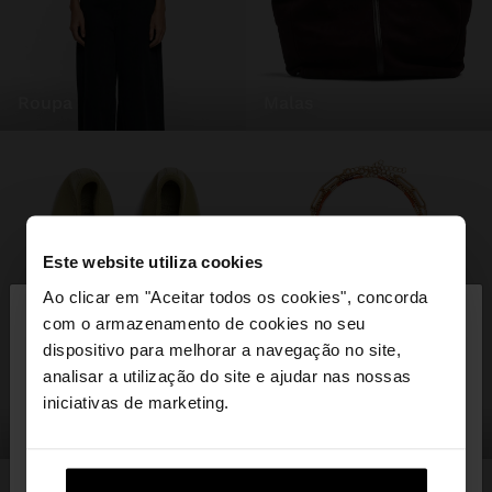
roupa
malas
Este website utiliza cookies
×
Ao clicar em "Aceitar todos os cookies", concorda
olá
com o armazenamento de cookies no seu
dispositivo para melhorar a navegação no site,
Está a aceder ao site a partir de Portugal. Deseja
analisar a utilização do site e ajudar nas nossas
navegar no nosso site United States?
iniciativas de marketing.
sapatos
bijuteria
Não, Fique em
Sim, leve-me a United