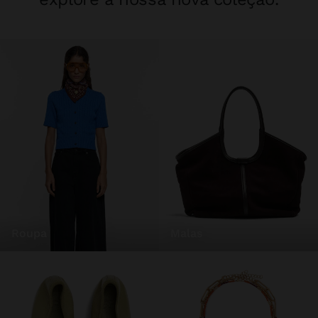
roupa
malas