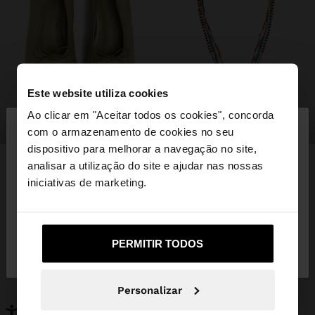
Este website utiliza cookies
×
Ao clicar em "Aceitar todos os cookies", concorda
olá
sapatos
bijuteria
com o armazenamento de cookies no seu
dispositivo para melhorar a navegação no site,
Está a aceder ao site a partir de Portugal. Deseja
analisar a utilização do site e ajudar nas nossas
navegar no nosso site United States?
iniciativas de marketing.
PODERÁ INTERESSAR-LHE
Novidades
Malas
Não, Fique em
Sim, leve-me a United
Roupa
PERMITIR TODOS
Bijuteria
Portugal
States
Sapatos
Carteiras
Relógios
Personalizáveis
Personalizar
Acessórios