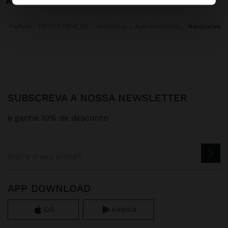
Parfois
PETITS PRIX_BE
Jewellery
Aço inoxidável
necklaces
SUBSCREVA A NOSSA NEWSLETTER
e ganhe 10% de desconto
APP DOWNLOAD
iOS
Android