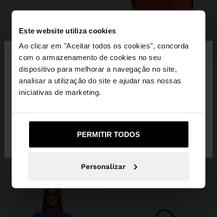
Este website utiliza cookies
×
Ao clicar em "Aceitar todos os cookies", concorda
+
olá
com o armazenamento de cookies no seu
dispositivo para melhorar a navegação no site,
New to sale
MALA DE DESPORTO DE NYLON
Está a aceder ao site a partir de Portugal. Deseja
analisar a utilização do site e ajudar nas nossas
45,99 €
29,99 €
35%
navegar no nosso site United States?
iniciativas de marketing.
INSPIRE-SE
Não, Fique em
Sim, leve-me a United
Descubra novas ideias de styling e
PERMITIR TODOS
Portugal
States
explore a nossa nova coleção.
Personalizar