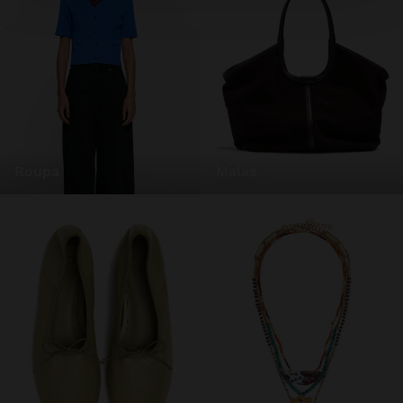
roupa
malas