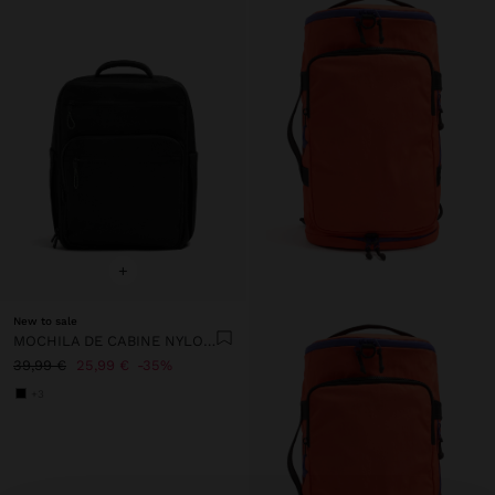
+
New to sale
MOCHILA DE CABINE NYLON EXTENSÍVEL COM PORTA-GARRAFA
39,99 €
25,99 €
35%
+3