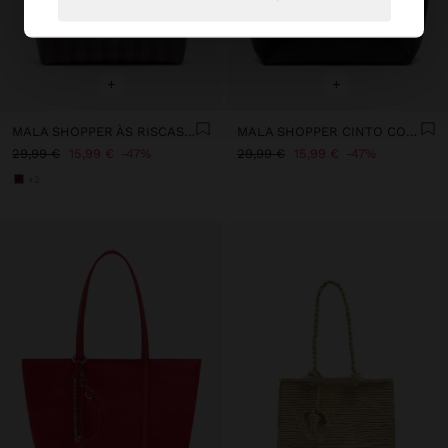
+
+
MALA SHOPPER ÀS RISCAS BOLSA REMOVÍVEL
MALA SHOPPER CINTO COM MOSQUETÃO
29,99 €
15,99 €
47%
29,99 €
15,99 €
47%
+2