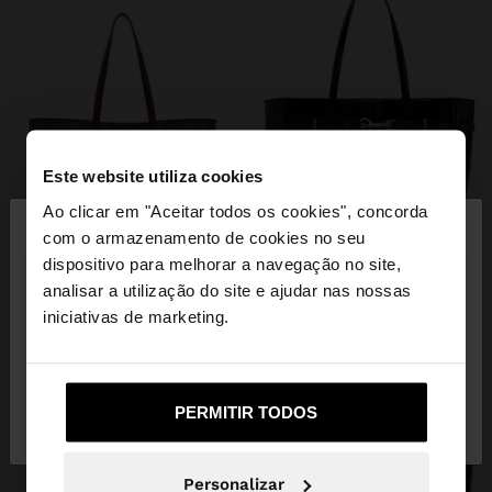
Este website utiliza cookies
×
Ao clicar em "Aceitar todos os cookies", concorda
olá
com o armazenamento de cookies no seu
dispositivo para melhorar a navegação no site,
Está a aceder ao site a partir de Portugal. Deseja
analisar a utilização do site e ajudar nas nossas
navegar no nosso site United States?
iniciativas de marketing.
Não, Fique em
Sim, leve-me a United
PERMITIR TODOS
Portugal
States
Personalizar