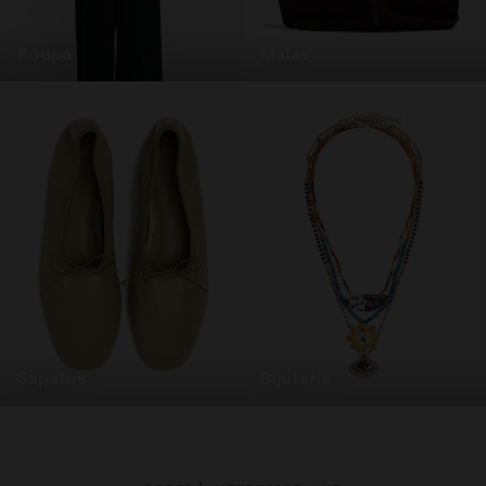
roupa
malas
sapatos
bijuteria