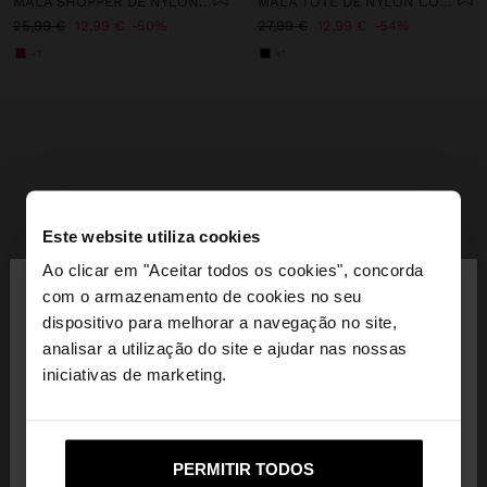
MALA SHOPPER DE NYLON COM PENDURO
MALA TOTE DE NYLON COM ABA DUPLA
25,99 €
12,99 €
50%
27,99 €
12,99 €
54%
+1
+1
Este website utiliza cookies
×
Ao clicar em "Aceitar todos os cookies", concorda
olá
com o armazenamento de cookies no seu
dispositivo para melhorar a navegação no site,
Está a aceder ao site a partir de Portugal. Deseja
analisar a utilização do site e ajudar nas nossas
navegar no nosso site United States?
iniciativas de marketing.
Não, Fique em
Sim, leve-me a United
PERMITIR TODOS
Portugal
States