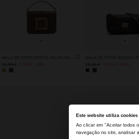
+
+
MALA DE FESTA EFEITO PALHA COM ABA
23,99 €
17,99 €
25%
25,99 €
12,99 €
50%
Este website utiliza cookies
olá
Ao clicar em "Aceitar todos
navegação no site, analisar a
Está a aceder ao sit