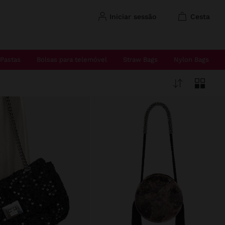
iniciar sessão
cesta
Pastas
Bolsas para telemóvel
Straw Bags
Nylon Bags