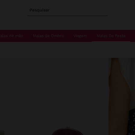
Pesquisar
alas de mão
Malas de Ombro
Viagem
Malas De Festa