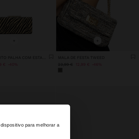
+
+
CLUTCH EFEITO PALHA COM ESTAMPADO ANIMAL
MALA DE FESTA TWEED
9 €
40%
23,99 €
12,99 €
46%
×
dispositivo para melhorar a
d States?