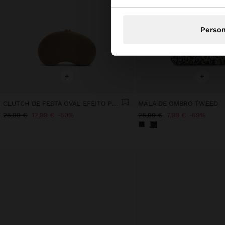
Person
+
+
CLUTCH DE FESTA OVAL EFEITO PELE
MALA DE OMBRO TWEED
25,99 €
12,99 €
50%
25,99 €
7,99 €
69%