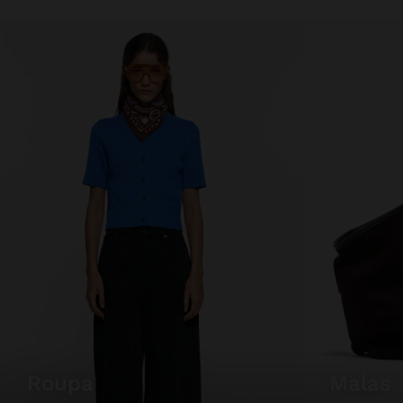
roupa
malas