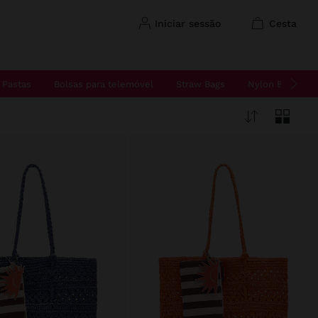
iniciar sessão
cesta
Pastas
Bolsas para telemóvel
Straw Bags
Nylon Bags