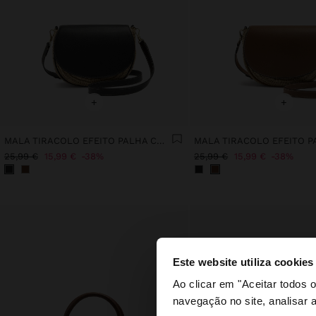
+
+
MALA TIRACOLO EFEITO PALHA COM ABA
25,99 €
15,99 €
38%
25,99 €
15,99 €
38%
Este website utiliza cookies
olá
Ao clicar em "Aceitar todos
navegação no site, analisar a
Está a aceder ao sit