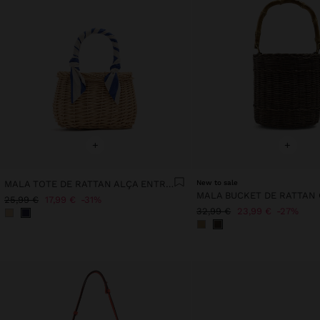
+
+
MALA TOTE DE RATTAN ALÇA ENTRANÇADA
New to sale
25,99 €
17,99 €
31%
32,99 €
23,99 €
27%