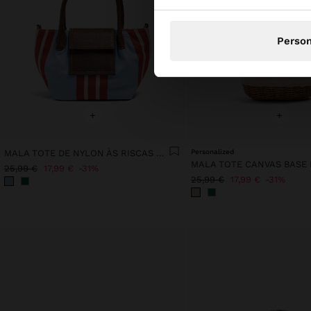
Person
+
+
MALA TOTE DE NYLON ÀS RISCAS COM ABA
Personalized
25,99 €
17,99 €
31%
25,99 €
17,99 €
31%