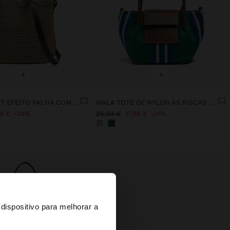
+
+
MALA BUCKET EFEITO PALHA COM PENDURO M
MALA TOTE DE NYLON ÀS RISCAS COM ABA
99 €
38%
25,99 €
17,99 €
31%
×
dispositivo para melhorar a
d States?