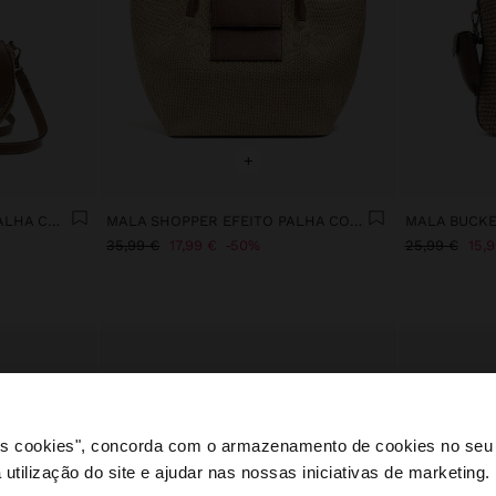
+
MALA TIRACOLO EFEITO PALHA COM ABA
MALA SHOPPER EFEITO PALHA COM ABA
35,99 €
17,99 €
50%
25,99 €
15,
 os cookies", concorda com o armazenamento de cookies no seu 
 utilização do site e ajudar nas nossas iniciativas de marketing.
e a partir de Portugal. Deseja navegar no nosso site Unite