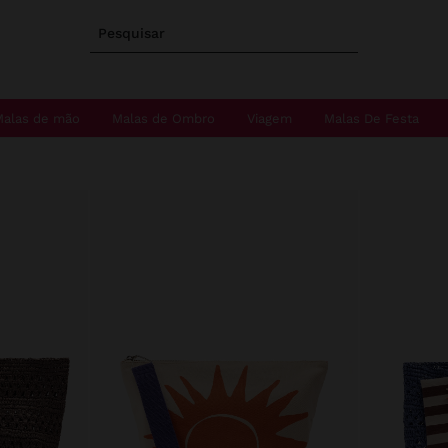
Pesquisar
Malas de mão
Malas de Ombro
Viagem
Malas De Festa