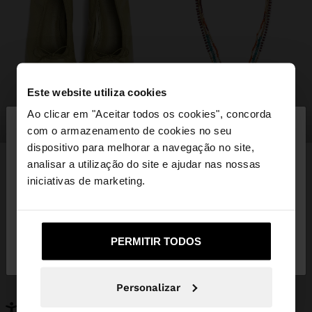
Este website utiliza cookies
×
Ao clicar em "Aceitar todos os cookies", concorda
olá
sapatos
bijuteria
com o armazenamento de cookies no seu
dispositivo para melhorar a navegação no site,
Está a aceder ao site a partir de Portugal. Deseja
analisar a utilização do site e ajudar nas nossas
navegar no nosso site United States?
iniciativas de marketing.
PODERÁ INTERESSAR-LHE
Novidades
Malas
Não, Fique em
Sim, leve-me a United
Roupa
PERMITIR TODOS
Bijuteria
Portugal
States
Sapatos
Carteiras
Relógios
Personalizáveis
Personalizar
Acessórios