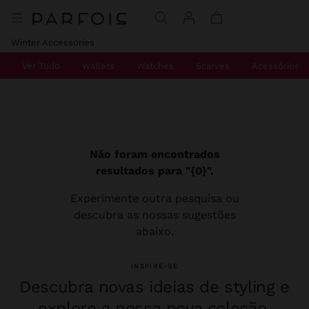
Winter Accessories
Ver Tudo
Wallets
Watches
Scarves
Acessórios D
Não foram encontrados
resultados para "{0}".
Experimente outra pesquisa ou
descubra as nossas sugestões
abaixo.
INSPIRE-SE
Descubra novas ideias de styling e
explore a nossa nova coleção.