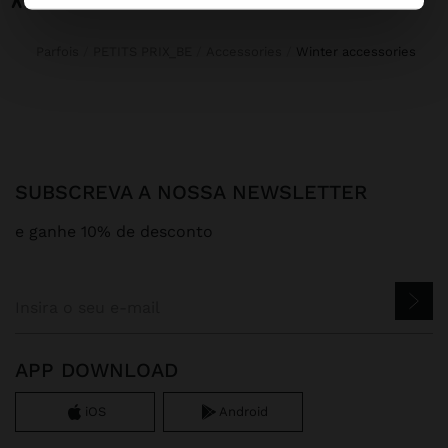
Parfois
PETITS PRIX_BE
Accessories
winter accessories
SUBSCREVA A NOSSA NEWSLETTER
e ganhe 10% de desconto
APP DOWNLOAD
iOS
Android