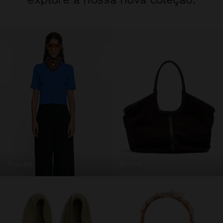
roupa
malas