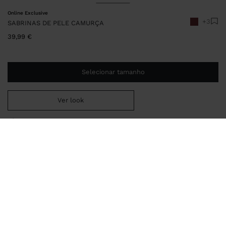
Online Exclusive
+3
SABRINAS DE PELE CAMURÇA
39,99 €
Selecionar tamanho
Ver look
Envio ao domicílio gratuito se adicionar
29,99 €
à sua cesta.
Entrega em loja sempre grátis
250508
|
bordeaux
Sabrinas de pele camurça lisas. Palmilha almofadada com
pespontos marcados. Biqueira oval. Sola de poliuretano
termoplástico.
Sapatos
Sapatos Rasos