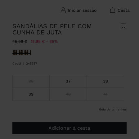
iniciar sessão
cesta
SANDÁLIAS DE PELE COM
CUNHA DE JUTA
Preço Reduzido De
Para
45,99 €
15,99 €
65%
Selecionado
Caqui
|
245757
36
37
38
39
40
41
guia de tamanhos
Adicionar à cesta