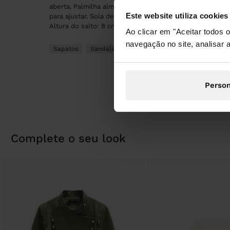
aberta. Palmilha almofadada. Biqueira quadrada. Fecho c
Este website utiliza cookies
para ajustar. Sola de poliuretano termoplástico com reb
Altura do salto: 8 cm.
Ao clicar em "Aceitar todos
navegação no site, analisar a
Sapatos
Sandálias de Salto Alto
Person
complete o seu look