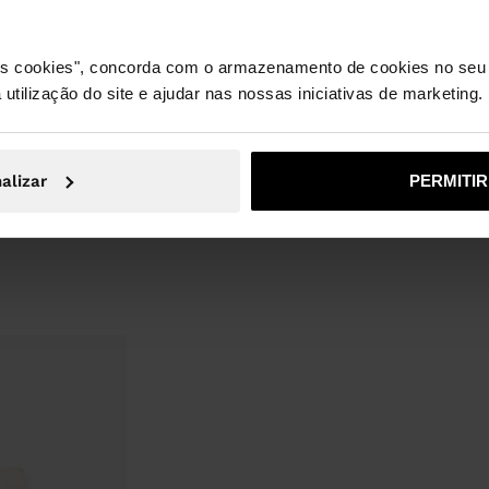
om tira e fivela
Forro: 60% Poliéster, 40%
ordo em juta.
Poliuretano
 os cookies", concorda com o armazenamento de cookies no seu 
Palmilha: 80% Poliuretano, 20%
 utilização do site e ajudar nas nossas iniciativas de marketing.
Poliéster
Sola: 100% Thermoplastic Rubber
alizar
PERMITI
Tacão: 8 CM