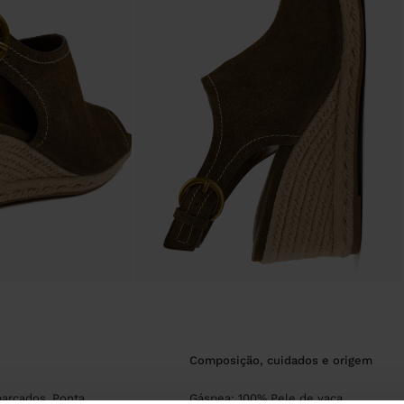
composição, cuidados e origem
arcados. Ponta
Gáspea: 100% Pele de vaca