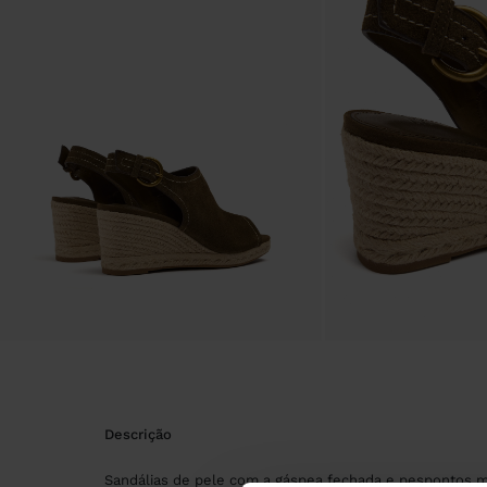
descrição
Sandálias de pele com a gáspea fechada e pespontos m