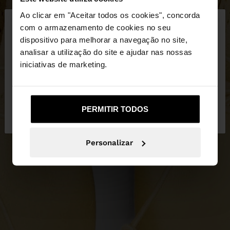
×
Ao clicar em "Aceitar todos os cookies", concorda
olá
com o armazenamento de cookies no seu
dispositivo para melhorar a navegação no site,
Está a aceder ao site a partir de Portugal. Deseja
analisar a utilização do site e ajudar nas nossas
navegar no nosso site United States?
iniciativas de marketing.
Não, Fique em
Sim, leve-me a United
PERMITIR TODOS
Portugal
States
Personalizar