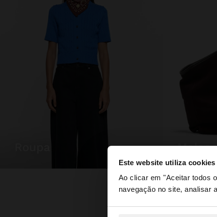
roupa
malas
Este website utiliza cookies
olá
Ao clicar em "Aceitar todos
navegação no site, analisar a
Está a aceder ao sit