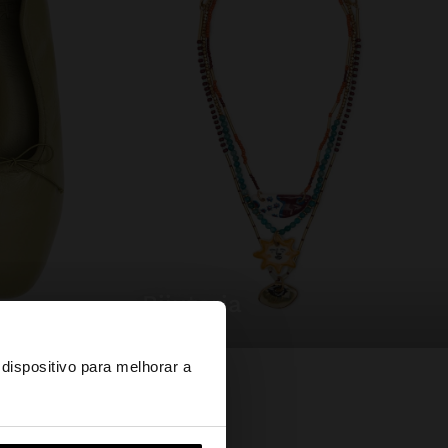
bijuteria
×
dispositivo para melhorar a
d States?