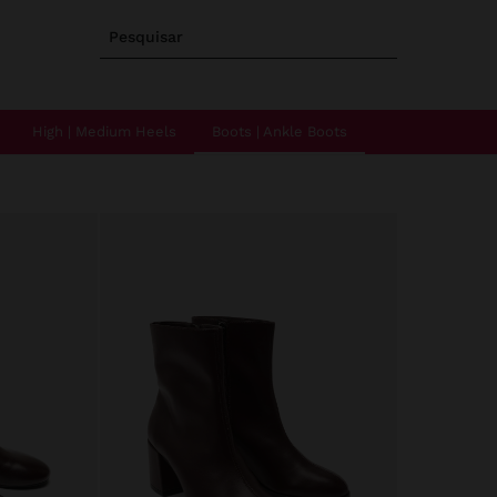
Pesquisar
High | Medium Heels
Boots | Ankle Boots