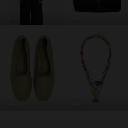
roupa
malas
sapatos
bijuteria