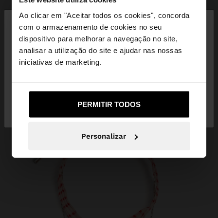
×
Ao clicar em "Aceitar todos os cookies", concorda
olá
com o armazenamento de cookies no seu
dispositivo para melhorar a navegação no site,
Está a aceder ao site a partir de Portugal. Deseja
analisar a utilização do site e ajudar nas nossas
navegar no nosso site United States?
iniciativas de marketing.
Não, Fique em
Sim, leve-me a United
PERMITIR TODOS
Portugal
States
Personalizar