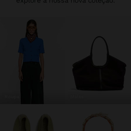
explore a nossa nova coleção.
roupa
malas