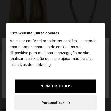
Este website utiliza cookies
×
Ao clicar em "Aceitar todos os cookies", concorda
olá
sapatos
bijuteria
com o armazenamento de cookies no seu
dispositivo para melhorar a navegação no site,
Está a aceder ao site a partir de Portugal. Deseja
analisar a utilização do site e ajudar nas nossas
navegar no nosso site United States?
iniciativas de marketing.
PODERÁ INTERESSAR-LHE
Novidades
Malas
Não, Fique em
Sim, leve-me a United
PERMITIR TODOS
Roupa
Bijuteria
Portugal
States
Sapatos
Carteiras
Relógios
Personalizáveis
Personalizar
Acessórios