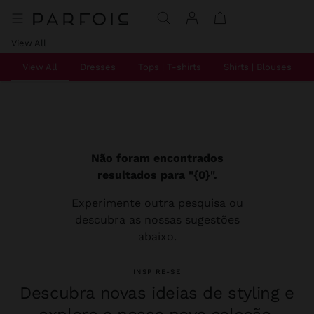
View All
View All
Dresses
Tops | T-shirts
Shirts | Blouses
Não foram encontrados
resultados para "{0}".
Experimente outra pesquisa ou
descubra as nossas sugestões
abaixo.
INSPIRE-SE
Descubra novas ideias de styling e