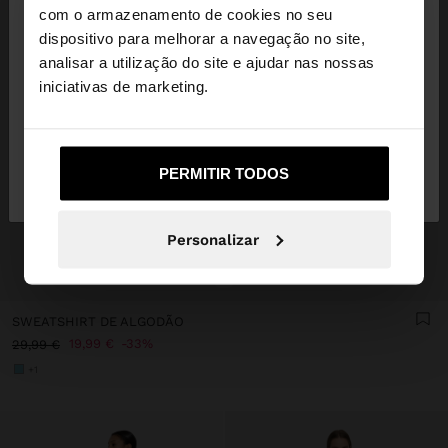
×
olá
com o armazenamento de cookies no seu
dispositivo para melhorar a navegação no site,
Está a aceder ao site a partir de Portugal. Deseja
analisar a utilização do site e ajudar nas nossas
navegar no nosso site United States?
iniciativas de marketing.
Não, Fique em
Sim, leve-me a United
PERMITIR TODOS
Portugal
States
Personalizar
+
SWEATSHIRT DE ALGODÃO
19,99 €
33%
29,99 €
+1