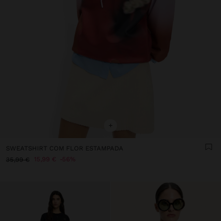
+
SWEATSHIRT COM FLOR ESTAMPADA
15,99 €
56%
35,99 €