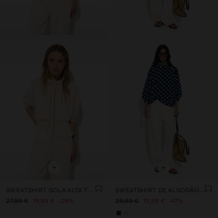
+
+
SWEATSHIRT GOLA ALTA TOQUE MACIO
SWEATSHIRT DE ALGODÃO COM BOLINHAS
27,99 €
19,99 €
29%
29,99 €
15,99 €
47%
+1