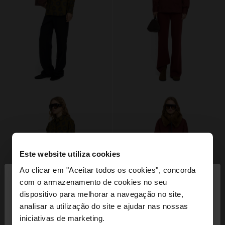
Este website utiliza cookies
×
Ao clicar em "Aceitar todos os cookies", concorda
olá
com o armazenamento de cookies no seu
dispositivo para melhorar a navegação no site,
Está a aceder ao site a partir de Portugal. Deseja
analisar a utilização do site e ajudar nas nossas
navegar no nosso site United States?
iniciativas de marketing.
+
+