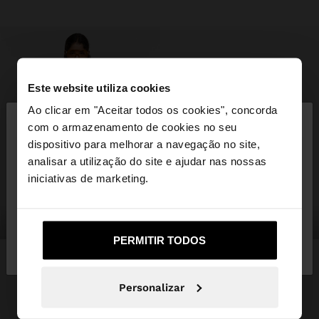
Este website utiliza cookies
×
Ao clicar em "Aceitar todos os cookies", concorda
olá
com o armazenamento de cookies no seu
dispositivo para melhorar a navegação no site,
Está a aceder ao site a partir de Portugal. Deseja
analisar a utilização do site e ajudar nas nossas
navegar no nosso site United States?
iniciativas de marketing.
roupa
malas
Não, Fique em
Sim, leve-me a United
PERMITIR TODOS
Portugal
States
Personalizar