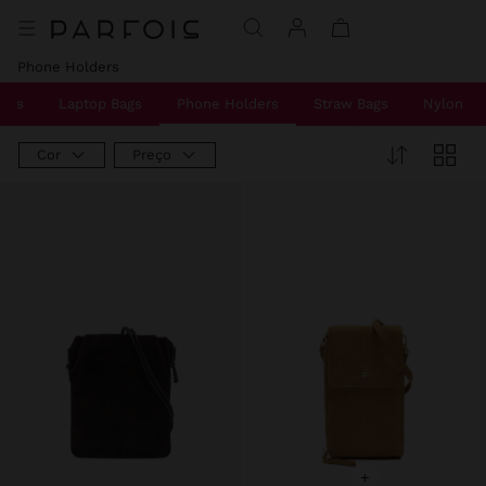
Preço Reduzido De
Para
Preço Reduzido De
Para
Phone Holders
Bags
Laptop Bags
Phone Holders
Straw Bags
Nylon Ba
Cor
Preço
+