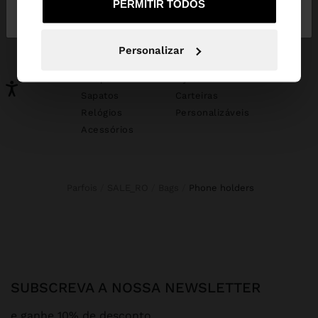
PERMITIR TODOS
Portugal
States
PODERÁ INTERESSAR-LHE
Personalizar
Novidades
Malas
Roupa
Bijuteria
Sapatos
Carteiras
Relógios
Personalizáveis
Acessórios
Parfois
SALE_RO
Bags
phone holders
SUBSCREVA A NOSSA NEWSLETTER
e ganhe 10% de desconto