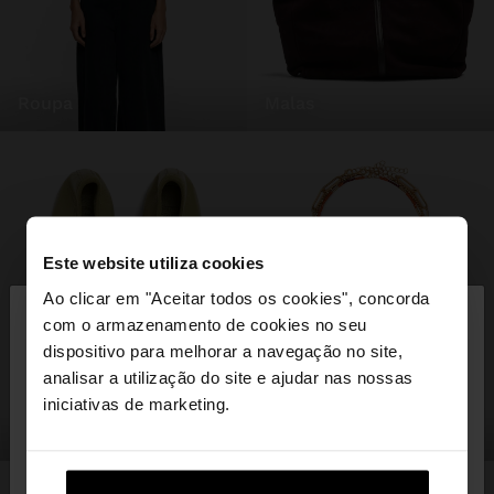
roupa
malas
Este website utiliza cookies
×
Ao clicar em "Aceitar todos os cookies", concorda
olá
com o armazenamento de cookies no seu
dispositivo para melhorar a navegação no site,
Está a aceder ao site a partir de Portugal. Deseja
analisar a utilização do site e ajudar nas nossas
navegar no nosso site United States?
iniciativas de marketing.
sapatos
bijuteria
Não, Fique em
Sim, leve-me a United