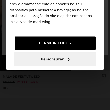
×
olá
com o armazenamento de cookies no seu
dispositivo para melhorar a navegação no site,
Está a aceder ao site a partir de Portugal. Deseja
analisar a utilização do site e ajudar nas nossas
navegar no nosso site United States?
iniciativas de marketing.
Não, Fique em
Sim, leve-me a United
PERMITIR TODOS
Portugal
States
Personalizar
+
MALA DE FESTA TWEED
12,99 €
46%
23,99 €
+1