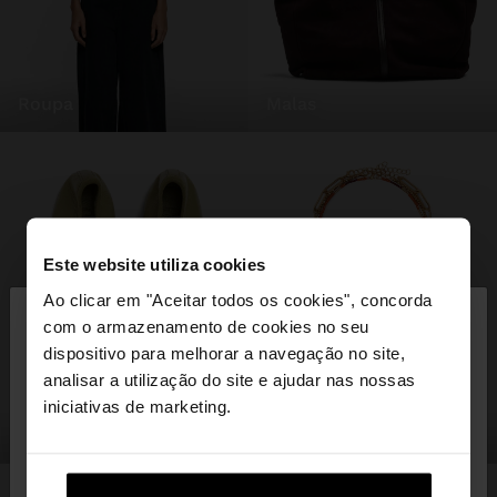
roupa
malas
Este website utiliza cookies
×
Ao clicar em "Aceitar todos os cookies", concorda
olá
com o armazenamento de cookies no seu
dispositivo para melhorar a navegação no site,
Está a aceder ao site a partir de Portugal. Deseja
analisar a utilização do site e ajudar nas nossas
navegar no nosso site United States?
iniciativas de marketing.
sapatos
bijuteria
Não, Fique em
Sim, leve-me a United