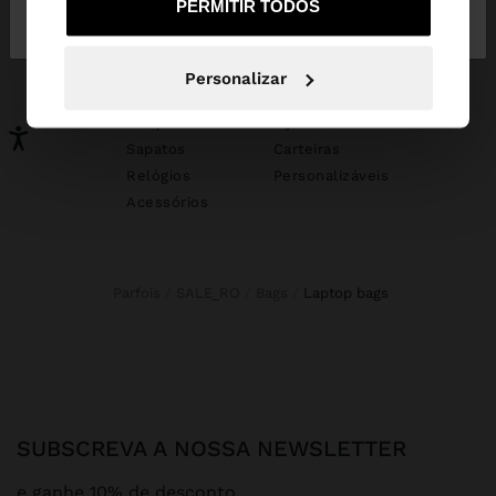
PERMITIR TODOS
Portugal
States
PODERÁ INTERESSAR-LHE
Personalizar
Novidades
Malas
Roupa
Bijuteria
Sapatos
Carteiras
Relógios
Personalizáveis
Acessórios
Parfois
SALE_RO
Bags
laptop bags
SUBSCREVA A NOSSA NEWSLETTER
e ganhe 10% de desconto