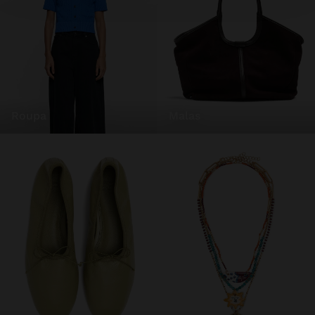
roupa
malas