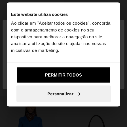
Este website utiliza cookies
+
×
Ao clicar em "Aceitar todos os cookies", concorda
olá
com o armazenamento de cookies no seu
ÓCULOS DE SOL QUADRADOS
dispositivo para melhorar a navegação no site,
19,99 €
9,99 €
50%
Está a aceder ao site a partir de Portugal. Deseja
analisar a utilização do site e ajudar nas nossas
+1
navegar no nosso site United States?
iniciativas de marketing.
INSPIRE-SE
Descubra novas ideias de styling e
Não, Fique em
Sim, leve-me a United
PERMITIR TODOS
Portugal
States
explore a nossa nova coleção.
Personalizar