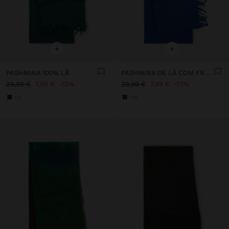
+
+
PASHMINA 100% LÃ
PASHMINA DE LÃ COM FRANJAS
29,99 €
7,99 €
73%
29,99 €
7,99 €
73%
+4
+10