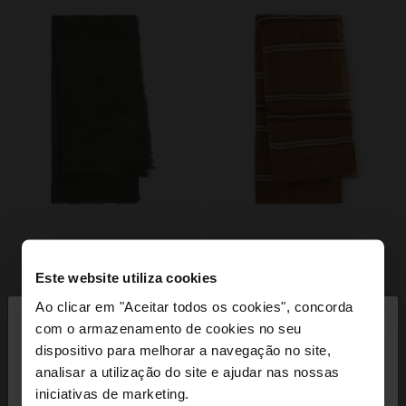
Este website utiliza cookies
×
Ao clicar em "Aceitar todos os cookies", concorda
olá
com o armazenamento de cookies no seu
dispositivo para melhorar a navegação no site,
Está a aceder ao site a partir de Portugal. Deseja
analisar a utilização do site e ajudar nas nossas
navegar no nosso site United States?
iniciativas de marketing.