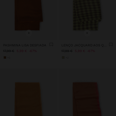
+
+
PASHMINA LISA DESFIADA
LENÇO JACQUARD AOS QUADRADOS COM LÃ
17,99 €
5,99 €
67%
17,99 €
5,99 €
67%
+2
+2