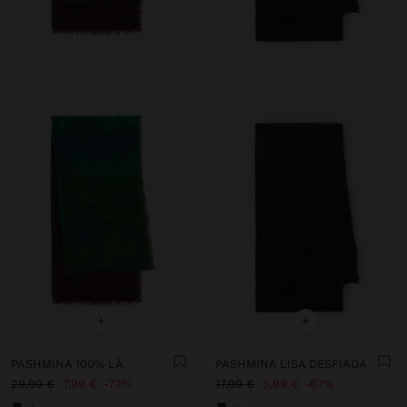
+
+
PASHMINA 100% LÃ
PASHMINA LISA DESFIADA
29,99 €
7,99 €
73%
17,99 €
5,99 €
67%