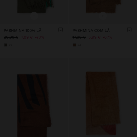
+
+
PASHMINA 100% LÃ
PASHMINA COM LÃ
29,99 €
7,99 €
73%
17,99 €
5,99 €
67%
+2
+4