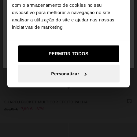
×
olá
com o armazenamento de cookies no seu
dispositivo para melhorar a navegação no site,
Está a aceder ao site a partir de Portugal. Deseja
analisar a utilização do site e ajudar nas nossas
navegar no nosso site United States?
iniciativas de marketing.
Não, Fique em
Sim, leve-me a United
PERMITIR TODOS
Portugal
States
Personalizar
+
CHAPÉU BUCKET MULTICOR EFEITO PALHA
7,99 €
67%
23,99 €