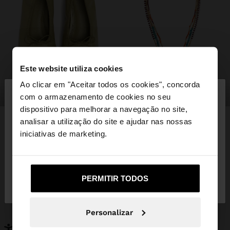
Este website utiliza cookies
×
Ao clicar em "Aceitar todos os cookies", concorda
olá
sapatos
bijuteria
com o armazenamento de cookies no seu
dispositivo para melhorar a navegação no site,
Está a aceder ao site a partir de Portugal. Deseja
analisar a utilização do site e ajudar nas nossas
navegar no nosso site United States?
iniciativas de marketing.
PODERÁ INTERESSAR-LHE
Novidades
Malas
Não, Fique em
Sim, leve-me a United
PERMITIR TODOS
Roupa
Bijuteria
Portugal
States
Sapatos
Carteiras
Relógios
Personalizáveis
Personalizar
Acessórios