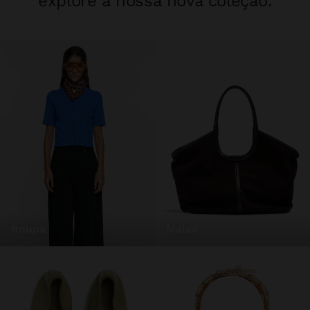
explore a nossa nova coleção.
roupa
malas