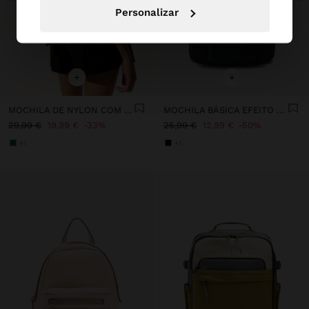
Personalizar
+
+
MOCHILA DE NYLON COM PENDURO
MOCHILA BÁSICA EFEITO PELE
29,99 €
19,99 €
33%
25,99 €
12,99 €
50%
+1
+1