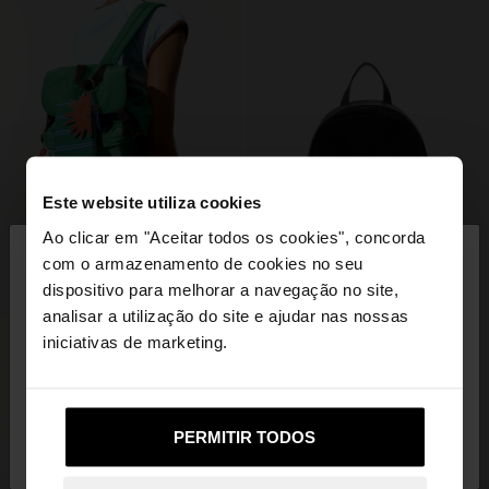
Este website utiliza cookies
×
Ao clicar em "Aceitar todos os cookies", concorda
olá
com o armazenamento de cookies no seu
dispositivo para melhorar a navegação no site,
Está a aceder ao site a partir de Portugal. Deseja
analisar a utilização do site e ajudar nas nossas
navegar no nosso site United States?
iniciativas de marketing.
Não, Fique em
Sim, leve-me a United
PERMITIR TODOS
Portugal
States