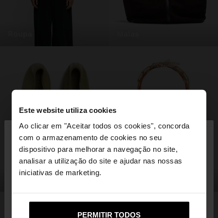
roupa
malas
Este website utiliza cookies
×
Ao clicar em "Aceitar todos os cookies", concorda
olá
com o armazenamento de cookies no seu
dispositivo para melhorar a navegação no site,
Está a aceder ao site a partir de Portugal. Deseja
analisar a utilização do site e ajudar nas nossas
navegar no nosso site United States?
iniciativas de marketing.
sapatos
bijuteria
Não, Fique em
Sim, leve-me a United
PERMITIR TODOS