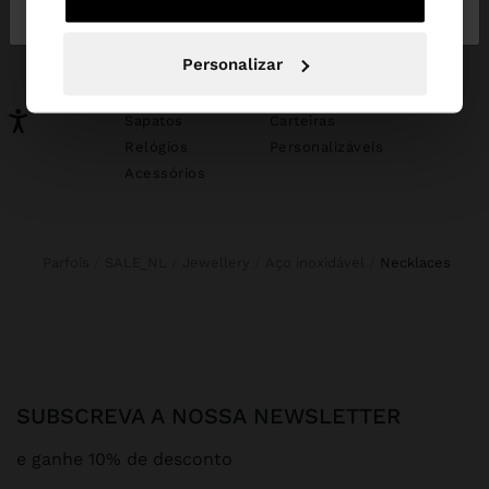
Portugal
States
PODERÁ INTERESSAR-LHE
Personalizar
Novidades
Malas
Roupa
Bijuteria
Sapatos
Carteiras
Relógios
Personalizáveis
Acessórios
Parfois
SALE_NL
Jewellery
Aço inoxidável
necklaces
SUBSCREVA A NOSSA NEWSLETTER
e ganhe 10% de desconto