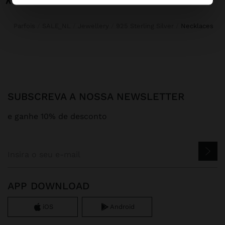
Parfois
SALE_NL
Jewellery
925 Sterling Silver
necklaces
SUBSCREVA A NOSSA NEWSLETTER
e ganhe 10% de desconto
APP DOWNLOAD
iOS
Android