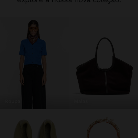
roupa
malas