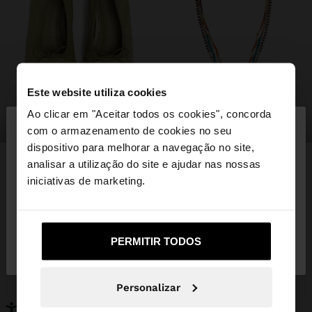
Este website utiliza cookies
×
Ao clicar em "Aceitar todos os cookies", concorda
olá
sapatos
bijuteria
com o armazenamento de cookies no seu
dispositivo para melhorar a navegação no site,
Está a aceder ao site a partir de Portugal. Deseja
analisar a utilização do site e ajudar nas nossas
navegar no nosso site United States?
iniciativas de marketing.
PODERÁ INTERESSAR-LHE
Novidades
Malas
Não, Fique em
Sim, leve-me a United
Roupa
PERMITIR TODOS
Bijuteria
Portugal
States
Sapatos
Carteiras
Relógios
Personalizáveis
Personalizar
Acessórios