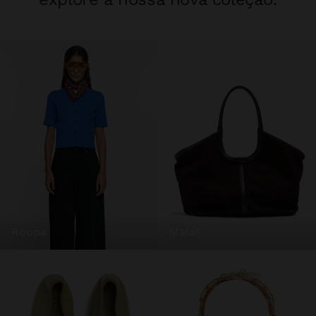
roupa
malas