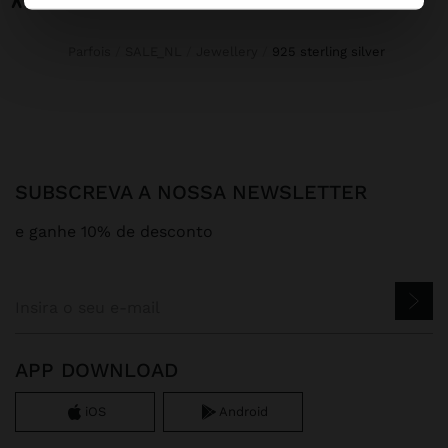
Parfois
SALE_NL
Jewellery
925 sterling silver
SUBSCREVA A NOSSA NEWSLETTER
e ganhe 10% de desconto
APP DOWNLOAD
iOS
Android