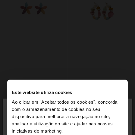
Este website utiliza cookies
×
Ao clicar em "Aceitar todos os cookies", concorda
olá
com o armazenamento de cookies no seu
dispositivo para melhorar a navegação no site,
Está a aceder ao site a partir de Portugal. Deseja
analisar a utilização do site e ajudar nas nossas
navegar no nosso site United States?
iniciativas de marketing.