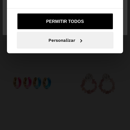
+
+
BRINCOS FLOR COM RESINA
ARGOLAS COM CONTAS DE CONCHAS MULTICOR
Não, Fique em
Sim, leve-me a United
PERMITIR TODOS
5,99 €
3,99 €
33%
5,99 €
3,99 €
33%
Portugal
States
+15
Personalizar