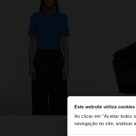
roupa
malas
Este website utiliza cookies
olá
Ao clicar em "Aceitar todos
navegação no site, analisar a
Está a aceder ao sit