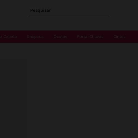
Pesquisar
e Cabelo
Chapéus
Óculos
Porta-Chaves
Cintos