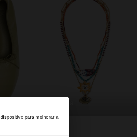
bijuteria
×
dispositivo para melhorar a
d States?