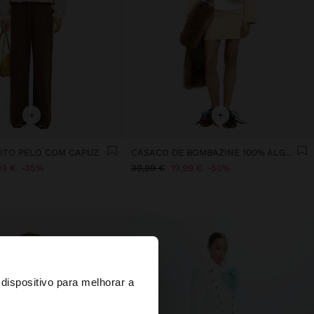
+
+
ITO PELO COM CAPUZ
CASACO DE BOMBAZINE 100% ALGODÃO
99 €
35%
39,99 €
19,99 €
50%
×
dispositivo para melhorar a
d States?