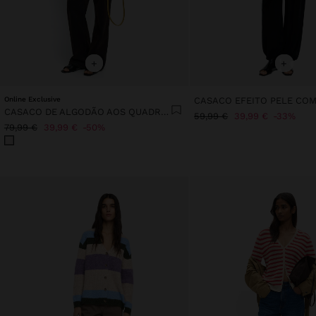
+
+
Online Exclusive
CASACO EFEITO PELE CO
CASACO DE ALGODÃO AOS QUADRADOS
59,99 €
39,99 €
33%
79,99 €
39,99 €
50%