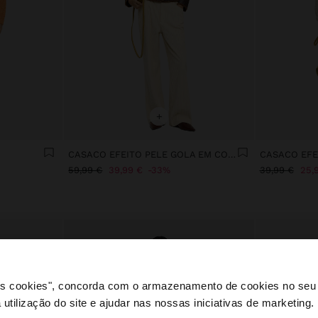
+
O
CASACO EFEITO PELE GOLA EM CONTRASTE
CASACO EFE
59,99 €
39,99 €
33%
39,99 €
25,
 os cookies", concorda com o armazenamento de cookies no seu 
 utilização do site e ajudar nas nossas iniciativas de marketing.
e a partir de Portugal. Deseja navegar no nosso site Unite