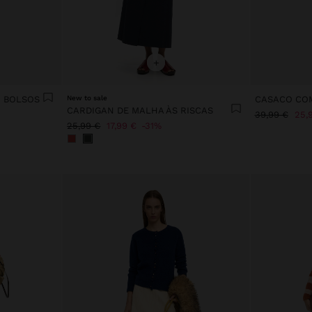
+
M BOLSOS
New to sale
CASACO COM
CARDIGAN DE MALHA ÀS RISCAS
39,99 €
25,
25,99 €
17,99 €
31%