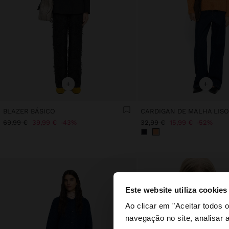
+
+
BLAZER BÁSICO
CARDIGAN DE MALHA LIS
69,99 €
39,99 €
43%
32,99 €
15,99 €
52%
Este website utiliza cookies
olá
Ao clicar em "Aceitar todos
navegação no site, analisar a
Está a aceder ao sit