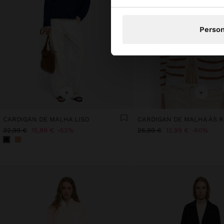
Person
+
+
CARDIGAN DE MALHA LISO
CARDIGAN DE MALHA ÀS R
32,99 €
15,99 €
52%
25,99 €
12,99 €
50%