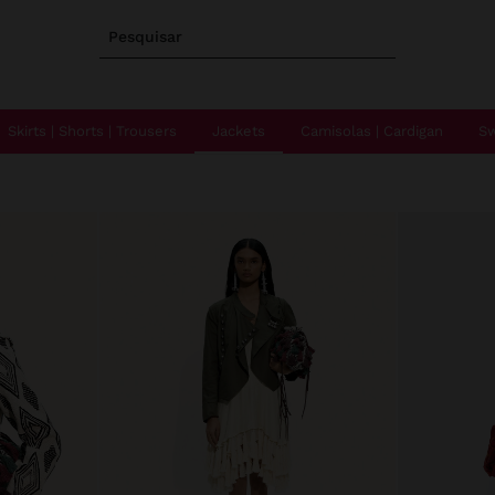
Pesquisar
Skirts | Shorts | Trousers
Jackets
Camisolas | Cardigan
Sw