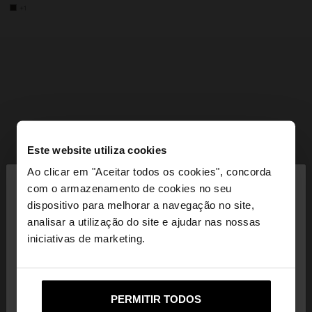
+1
Este website utiliza cookies
×
Ao clicar em "Aceitar todos os cookies", concorda
olá
com o armazenamento de cookies no seu
dispositivo para melhorar a navegação no site,
Está a aceder ao site a partir de Portugal. Deseja
analisar a utilização do site e ajudar nas nossas
navegar no nosso site United States?
iniciativas de marketing.
Não, Fique em
Sim, leve-me a United
PERMITIR TODOS
Portugal
States