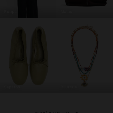
roupa
malas
sapatos
bijuteria
PODERÁ INTERESSAR-LHE