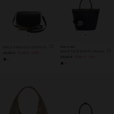
+
+
MALA TIRACOLO EFEITO PALHA COM ABA
New to sale
MALA TOTE EFEITO PALHA COM PENDURO
25,99 €
15,99 €
38%
25,99 €
17,99 €
31%
+1
+1