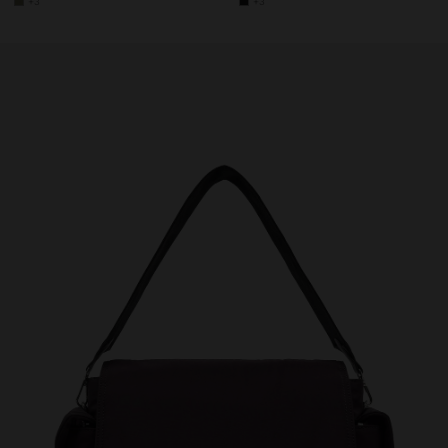
+3
+3