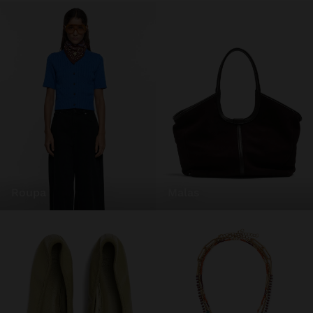
roupa
malas