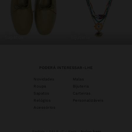
sapatos
bijuteria
PODERÁ INTERESSAR-LHE
Novidades
Malas
Roupa
Bijuteria
Sapatos
Carteiras
Relógios
Personalizáveis
Acessórios
Parfois
SALE_IT
Bags
nylon bags