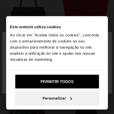
Este website utiliza cookies
+
+
×
Ao clicar em "Aceitar todos os cookies", concorda
olá
com o armazenamento de cookies no seu
MALA TOTE DE NYLON COM ABA DUPLA
MALA SHOPPER DE NYLON COM PENDURO
dispositivo para melhorar a navegação no site,
27,99 €
12,99 €
54%
25,99 €
12,99 €
50%
Está a aceder ao site a partir de Portugal. Deseja
analisar a utilização do site e ajudar nas nossas
+1
+1
navegar no nosso site United States?
iniciativas de marketing.
Não, Fique em
Sim, leve-me a United
PERMITIR TODOS
Portugal
States
Personalizar