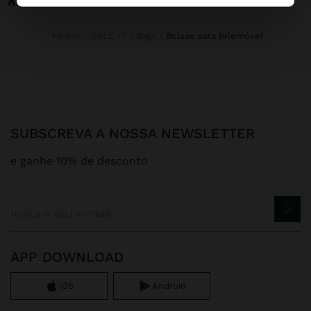
Parfois
SALE_IT
Bags
bolsas para telemóvel
SUBSCREVA A NOSSA NEWSLETTER
e ganhe 10% de desconto
APP DOWNLOAD
iOS
Android