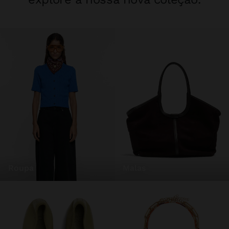
roupa
malas