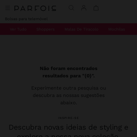
Bolsas para telemóvel
Ver Tudo
Shoppers
Malas De Tiracolo
Mochilas
Não foram encontrados
resultados para "{0}".
Experimente outra pesquisa ou
descubra as nossas sugestões
abaixo.
INSPIRE-SE
Descubra novas ideias de styling e
explore a nossa nova coleção.