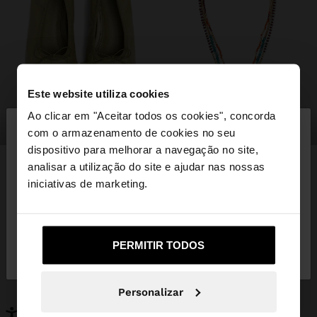
Este website utiliza cookies
×
Ao clicar em "Aceitar todos os cookies", concorda
olá
sapatos
bijuteria
com o armazenamento de cookies no seu
dispositivo para melhorar a navegação no site,
Está a aceder ao site a partir de Portugal. Deseja
analisar a utilização do site e ajudar nas nossas
navegar no nosso site United States?
iniciativas de marketing.
PODERÁ INTERESSAR-LHE
Novidades
Malas
Não, Fique em
Sim, leve-me a United
Roupa
PERMITIR TODOS
Bijuteria
Portugal
States
Sapatos
Carteiras
Relógios
Personalizáveis
Personalizar
Acessórios