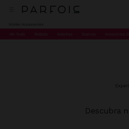
Winter Accessories
Ver Tudo
Wallets
Watches
Scarves
Acessórios D
Exper
Descubra no