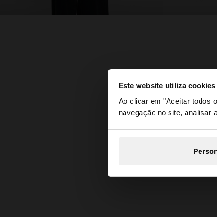
Este website utiliza cookies
olá
Ao clicar em "Aceitar todos
navegação no site, analisar a
Está a aceder ao sit
Person