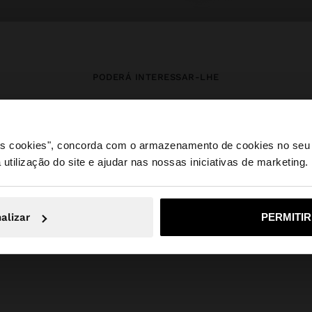
PODERÁ INTERESSAR-LHE
Novidades
Malas
Roupa
Bijuteria
Sapatos
Carteiras
 os cookies", concorda com o armazenamento de cookies no seu 
Relógios
Personalizáveis
Acessórios
 utilização do site e ajudar nas nossas iniciativas de marketing.
e a partir de Portugal. Deseja navegar no nosso site Unite
alizar
PERMITI
Não, Fique em Portugal
Sim, leve
Parfois
SALE_IT
Accessories
winter accessories