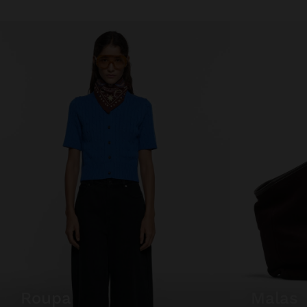
roupa
malas