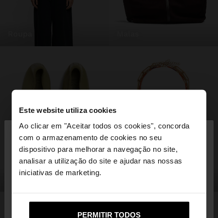
roupa
malas
Este website utiliza cookies
×
Ao clicar em "Aceitar todos os cookies", concorda
olá
com o armazenamento de cookies no seu
dispositivo para melhorar a navegação no site,
Está a aceder ao site a partir de Portugal. Deseja
analisar a utilização do site e ajudar nas nossas
navegar no nosso site United States?
iniciativas de marketing.
sapatos
bijuteria
Não, Fique em
Sim, leve-me a United
PERMITIR TODOS