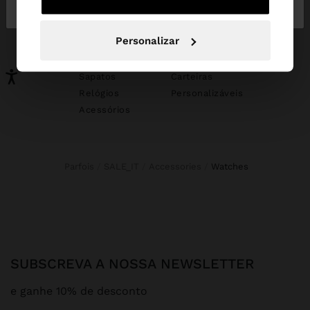
Portugal
States
PODERÁ INTERESSAR-LHE
Personalizar
Novidades
Malas
Roupa
Bijuteria
Sapatos
Carteiras
Relógios
Personalizáveis
Acessórios
Parfois
SALE_IT
Accessories
watches
SUBSCREVA A NOSSA NEWSLETTER
e ganhe 10% de desconto