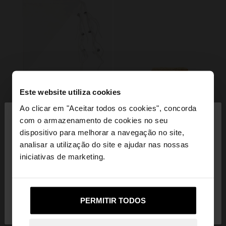
Este website utiliza cookies
×
Ao clicar em "Aceitar todos os cookies", concorda
olá
com o armazenamento de cookies no seu
dispositivo para melhorar a navegação no site,
Está a aceder ao site a partir de Portugal. Deseja
analisar a utilização do site e ajudar nas nossas
navegar no nosso site United States?
iniciativas de marketing.
Não, Fique em
Sim, leve-me a United
PERMITIR TODOS
Portugal
States