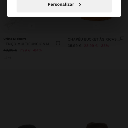
Personalizar
+
+
Online Exclusive
CHAPÉU BUCKET ÀS RICAS DE PALHA
LENÇO MULTIFUNCIONAL COM GUIZOS
35,99 €
23,99 €
33%
49,99 €
7,99 €
84%
+1