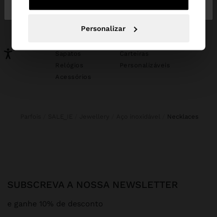
Portugal
States
PODERÁ INTERESSAR-LHE
Personalizar
Novidades
Malas
Roupa
Bijuteria
Sapatos
Carteiras
Relógios
Personalizáveis
Acessórios
Parfois
SALE_IE
Jewellery
Aço inoxidável
necklaces
SUBSCREVA A NOSSA NEWSLETTER
e ganhe 10% de desconto