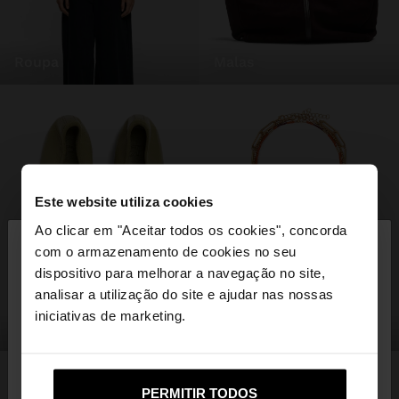
roupa
malas
Este website utiliza cookies
×
Ao clicar em "Aceitar todos os cookies", concorda
olá
com o armazenamento de cookies no seu
dispositivo para melhorar a navegação no site,
Está a aceder ao site a partir de Portugal. Deseja
analisar a utilização do site e ajudar nas nossas
navegar no nosso site United States?
iniciativas de marketing.
sapatos
bijuteria
Não, Fique em
Sim, leve-me a United
PERMITIR TODOS