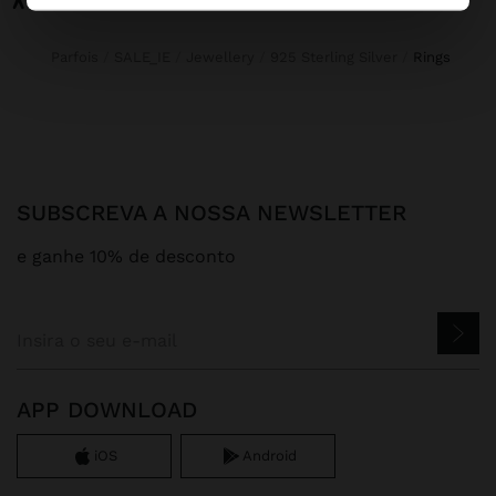
Parfois
SALE_IE
Jewellery
925 Sterling Silver
rings
SUBSCREVA A NOSSA NEWSLETTER
e ganhe 10% de desconto
APP DOWNLOAD
iOS
Android