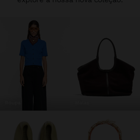
roupa
malas