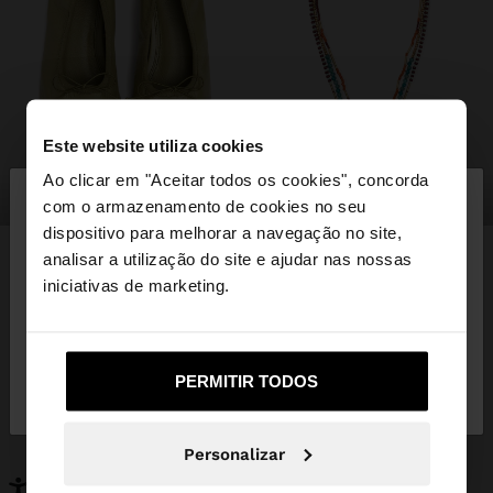
Este website utiliza cookies
×
Ao clicar em "Aceitar todos os cookies", concorda
olá
sapatos
bijuteria
com o armazenamento de cookies no seu
dispositivo para melhorar a navegação no site,
Está a aceder ao site a partir de Portugal. Deseja
analisar a utilização do site e ajudar nas nossas
navegar no nosso site United States?
iniciativas de marketing.
PODERÁ INTERESSAR-LHE
Novidades
Malas
Não, Fique em
Sim, leve-me a United
Roupa
PERMITIR TODOS
Bijuteria
Portugal
States
Sapatos
Carteiras
Relógios
Personalizáveis
Personalizar
Acessórios